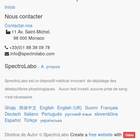
Início
Nous contacter
Contactar-nos
11 Av. Saint-Michel,
98 000 Monaco
+33(0)1 88 38 09 78
info@spectrolabo.com
SpectroLabo
-
A propos
SprectroLabo est un dispositif médical innovant de dépistage des
déséquilibres physiologiques.
Aucun test invasif, aucune prise de sang
n'est nécessaire.
Shqip
简体中文
English
English (UK)
Suomi
Français
Deutsch
Italiano
Português
русский язык
slovenščina
Español
Türkçe
українська
Direitos de Autor ©
SpectroLabo
Create a
free website
with
Odoo