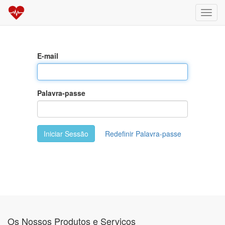
Altern
nave
E-mail
Palavra-passe
Iniciar Sessão
Redefinir Palavra-passe
Os Nossos Produtos e Serviços