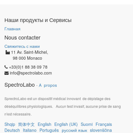
Наши продукты и Сервисы
Главная
Nous contacter
Свяжитесь с нами
11 Av. Saint-Michel,
98 000 Monaco
+33(0)1 88 38 09 78
info@spectrolabo.com
SpectroLabo
-
A propos
SprectroLabo est un dispositif médical innovant de dépistage des
déséquilibres physiologiques.
Aucun test invasif, aucune prise de sang
n'est nécessaire.
Shqip
简体中文
English
English (UK)
Suomi
Français
Deutsch
Italiano
Português
русский язык
slovenščina