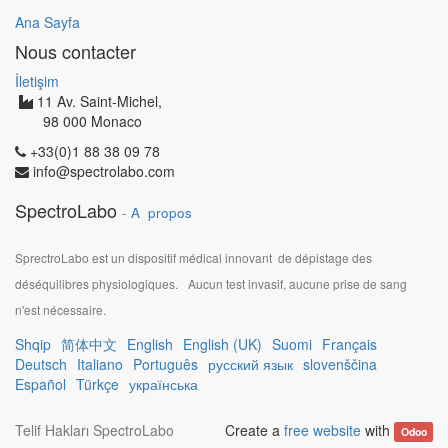
Ana Sayfa
Nous contacter
İletişim
11 Av. Saint-Michel,
98 000 Monaco
+33(0)1 88 38 09 78
info@spectrolabo.com
SpectroLabo
-
A propos
SprectroLabo est un dispositif médical innovant de dépistage des
déséquilibres physiologiques.
Aucun test invasif, aucune prise de sang
n'est nécessaire.
Shqip
简体中文
English
English (UK)
Suomi
Français
Deutsch
Italiano
Português
русский язык
slovenščina
Español
Türkçe
українська
Telif Hakları
SpectroLabo
Create a
free website
with
Odoo