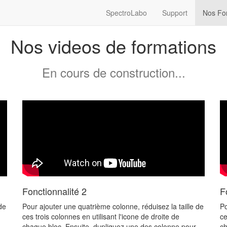
SpectroLabo
Support
Nos Fo
Nos videos de formations
En cours de construction...
Fonctionnalité 2
F
de
Pour ajouter une quatrième colonne, réduisez la taille de
Po
ces trois colonnes en utilisant l'icone de droite de
ce
chaque bloc. Ensuite, dupliquez une des colonne pour
ch