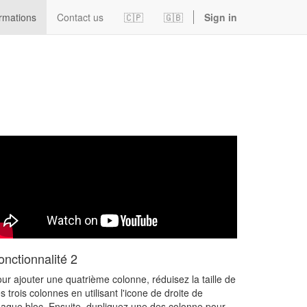
rmations
Contact us
🇨🇵
🇬🇧
Sign in
onctionnalité 2
ur ajouter une quatrième colonne, réduisez la taille de
s trois colonnes en utilisant l'icone de droite de
aque bloc. Ensuite, dupliquez une des colonne pour