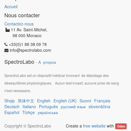
Accueil
Nous contacter
Contactez-nous
11 Av. Saint-Michel,
98 000 Monaco
+33(0)1 88 38 09 78
info@spectrolabo.com
SpectroLabo
-
A propos
SprectroLabo est un dispositif médical innovant de dépistage des
déséquilibres physiologiques.
Aucun test invasif, aucune prise de sang
n'est nécessaire.
Shqip
简体中文
English
English (UK)
Suomi
Français
Deutsch
Italiano
Português
русский язык
slovenščina
Español
Türkçe
українська
Copyright ©
SpectroLabo
Create a
free website
with
Odoo