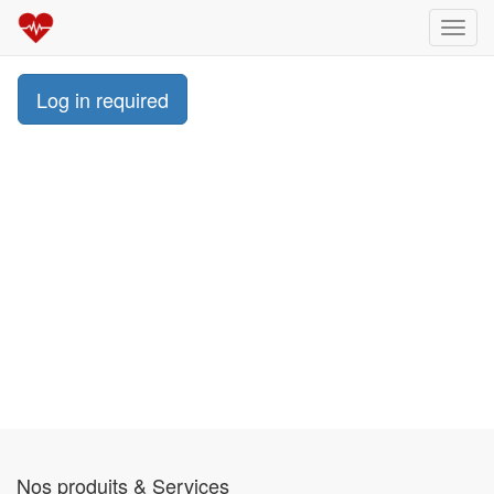
Toggl
navig
Log in required
Nos produits & Services