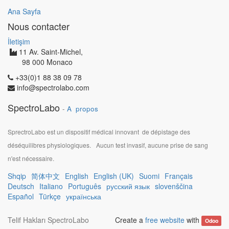
Ana Sayfa
Nous contacter
İletişim
11 Av. Saint-Michel,
98 000 Monaco
+33(0)1 88 38 09 78
info@spectrolabo.com
SpectroLabo
-
A propos
SprectroLabo est un dispositif médical innovant de dépistage des
déséquilibres physiologiques.
Aucun test invasif, aucune prise de sang
n'est nécessaire.
Shqip
简体中文
English
English (UK)
Suomi
Français
Deutsch
Italiano
Português
русский язык
slovenščina
Español
Türkçe
українська
Telif Hakları
SpectroLabo
Create a
free website
with
Odoo