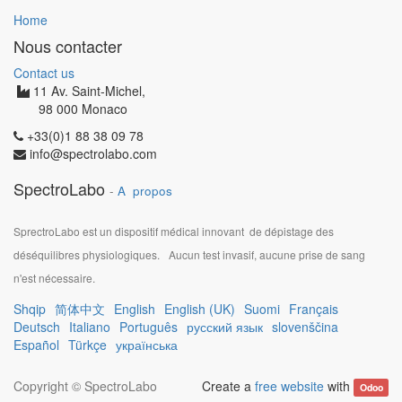
Home
Nous contacter
Contact us
11 Av. Saint-Michel,
98 000 Monaco
+33(0)1 88 38 09 78
info@spectrolabo.com
SpectroLabo
-
A propos
SprectroLabo est un dispositif médical innovant de dépistage des
déséquilibres physiologiques.
Aucun test invasif, aucune prise de sang
n'est nécessaire.
Shqip
简体中文
English
English (UK)
Suomi
Français
Deutsch
Italiano
Português
русский язык
slovenščina
Español
Türkçe
українська
Copyright ©
SpectroLabo
Create a
free website
with
Odoo