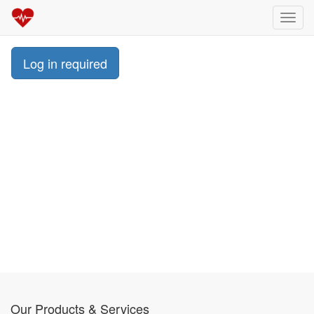
Toggl
navig
Log in required
Our Products & Services